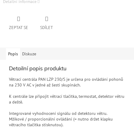
Detailní informace
ZEPTAT SE
SDÍLET
Popis
Diskuze
Detailní popis produktu
Větrací centrála PAN LZP 230/S je určena pro ovládání pohonů
na 230 V AC v jedné až šesti skupinách.
K centrále lze připojit větrací tlačítka, termostat, detektor větru
a deště.
Integrované vyhodnocení signálu od detektoru větru.
Mžikové / proporcionální ovládání (= nutno držet klapku
větracího tlačítka stisknutou).