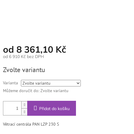
od
8 361,10 Kč
od
6 910 Kč
bez DPH
Měrná
Zvolte variantu
cena:
Varianta
Můžeme doručit do:
Zvolte variantu
Přidat do košíku
Větrací centrála PAN LZP 230 S