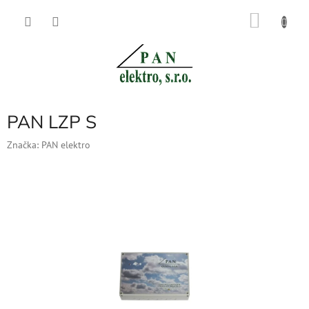
Přejít
NÁKU
na
obsah
KOŠÍK
PAN LZP S
Značka:
PAN elektro