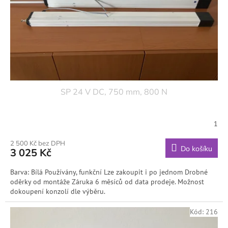
o
d
u
k
t
ů
SP 24 V DC, 750 mm, 800 N
1
2 500 Kč bez DPH
Do košíku
3 025 Kč
Barva: Bílá Používány, funkční Lze zakoupit i po jednom Drobné
oděrky od montáže Záruka 6 měsíců od data prodeje. Možnost
dokoupení konzolí dle výběru.
Kód:
216