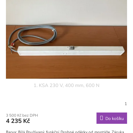
1. KSA 230 V, 400 mm, 600 N
1
3 500 Kč bez DPH
Do košíku
4 235 Kč
Barva: Bílá Používaný, funkční Drobné oděrky od montáže. Záruka