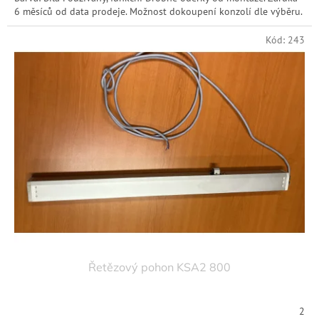
6 měsíců od data prodeje. Možnost dokoupení konzolí dle výběru.
Kód:
243
Řetězový pohon KSA2 800
2